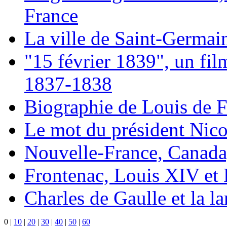
France
La ville de Saint-Germai
"15 février 1839", un fil
1837-1838
Biographie de Louis de 
Le mot du président Nico
Nouvelle-France, Canada
Frontenac, Louis XIV et
Charles de Gaulle et la l
0
|
10
|
20
|
30
|
40
|
50
|
60