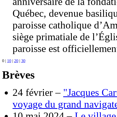
anniversaire de la fondat
Québec, devenue basilique
paroisse catholique d’Am
siège primatiale de l’Égl
paroisse est officiellemen
0
|
10
|
20
|
30
Brèves
24 février –
"Jacques Cart
voyage du grand navigate
10 mai 2024 –
Le village