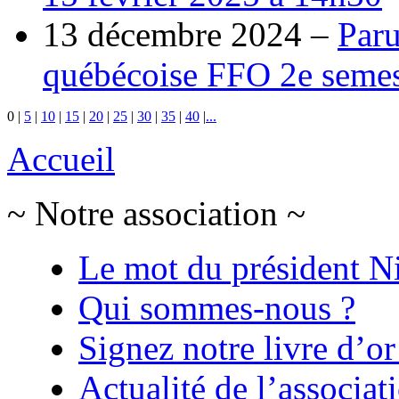
13 décembre 2024 –
Paru
québécoise FFO 2e semes
0
|
5
|
10
|
15
|
20
|
25
|
30
|
35
|
40
|
...
Accueil
~ Notre association ~
Le mot du président N
Qui sommes-nous ?
Signez notre livre d’or
Actualité de l’associat