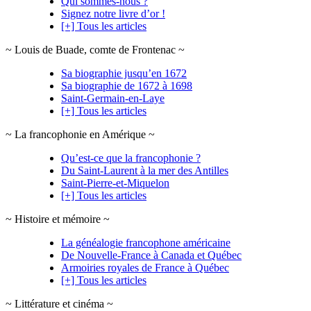
Qui sommes-nous ?
Signez notre livre d’or !
[+] Tous les articles
~ Louis de Buade, comte de Frontenac ~
Sa biographie jusqu’en 1672
Sa biographie de 1672 à 1698
Saint-Germain-en-Laye
[+] Tous les articles
~ La francophonie en Amérique ~
Qu’est-ce que la francophonie ?
Du Saint-Laurent à la mer des Antilles
Saint-Pierre-et-Miquelon
[+] Tous les articles
~ Histoire et mémoire ~
La généalogie francophone américaine
De Nouvelle-France à Canada et Québec
Armoiries royales de France à Québec
[+] Tous les articles
~ Littérature et cinéma ~