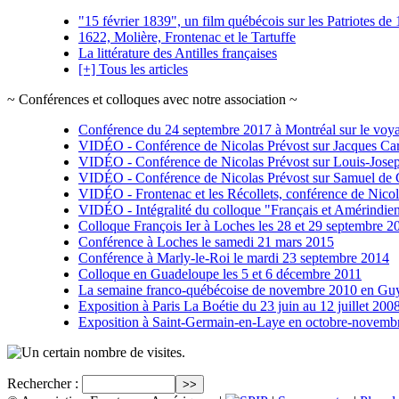
"15 février 1839", un film québécois sur les Patriotes d
1622, Molière, Frontenac et le Tartuffe
La littérature des Antilles françaises
[+] Tous les articles
~ Conférences et colloques avec notre association ~
Conférence du 24 septembre 2017 à Montréal sur le voyag
VIDÉO - Conférence de Nicolas Prévost sur Jacques Car
VIDÉO - Conférence de Nicolas Prévost sur Louis-Jos
VIDÉO - Conférence de Nicolas Prévost sur Samuel de
VIDÉO - Frontenac et les Récollets, conférence de Nicol
VIDÉO - Intégralité du colloque "Français et Amérindie
Colloque François Ier à Loches les 28 et 29 septembre 2
Conférence à Loches le samedi 21 mars 2015
Conférence à Marly-le-Roi le mardi 23 septembre 2014
Colloque en Guadeloupe les 5 et 6 décembre 2011
La semaine franco-québécoise de novembre 2010 en Guy
Exposition à Paris La Boétie du 23 juin au 12 juillet 200
Exposition à Saint-Germain-en-Laye en octobre-novemb
visites.
Rechercher :