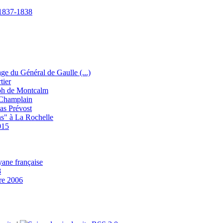
e 1837-1838
e du Général de Gaulle (...)
tier
eph de Montcalm
 Champlain
as Prévost
ns" à La Rochelle
015
ane française
8
re 2006