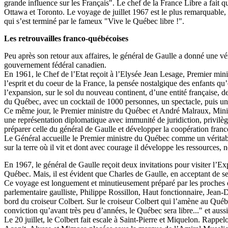
grande influence sur les Français". Le chef de la France Libre a fait
Ottawa et Toronto. Le voyage de juillet 1967 est le plus remarquable, 
qui s’est terminé par le fameux "Vive le Québec libre !".
Les retrouvailles franco-québécoises
Peu après son retour aux affaires, le général de Gaulle a donné une vér
gouvernement fédéral canadien.
En 1961, le Chef de l’Etat reçoit à l’Elysée Jean Lesage, Premier minis
l’esprit et du coeur de la France, la pensée nostalgique des enfants qu
l’expansion, sur le sol du nouveau continent, d’une entité française, 
du Québec, avec un cocktail de 1000 personnes, un spectacle, puis un d
Ce même jour, le Premier ministre du Québec et André Malraux, Minist
une représentation diplomatique avec immunité de juridiction, privilèg
préparer celle du général de Gaulle et développer la coopération fran
Le Général accueille le Premier ministre du Québec comme un véritable 
sur la terre où il vit et dont avec courage il développe les ressources
En 1967, le général de Gaulle reçoit deux invitations pour visiter l’
Québec. Mais, il est évident que Charles de Gaulle, en acceptant de 
Ce voyage est longuement et minutieusement préparé par les proches 
parlementaire gaulliste, Philippe Rossillon, Haut fonctionnaire, Jean-
bord du croiseur Colbert. Sur le croiseur Colbert qui l’amène au Québec
conviction qu’avant très peu d’années, le Québec sera libre..." et auss
Le 20 juillet, le Colbert fait escale à Saint-Pierre et Miquelon. Rapp