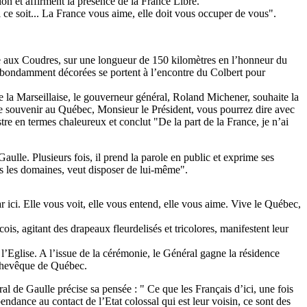
n et affirment la présence de la France Libre.
ui ce soit... La France vous aime, elle doit vous occuper de vous".
Ile aux Coudres, sur une longueur de 150 kilomètres en l’honneur du
 abondamment décorées se portent à l’encontre du Colbert pour
e la Marseillaise, le gouverneur général, Roland Michener, souhaite la
otre souvenir au Québec, Monsieur le Président, vous pourrez dire avec
tre en termes chaleureux et conclut "De la part de la France, je n’ai
ulle. Plusieurs fois, il prend la parole en public et exprime ses
ous les domaines, veut disposer de lui-même".
 ici. Elle vous voit, elle vous entend, elle vous aime. Vive le Québec,
s, agitant des drapeaux fleurdelisés et tricolores, manifestent leur
l’Eglise. A l’issue de la cérémonie, le Général gagne la résidence
rchevêque de Québec.
 de Gaulle précise sa pensée : " Ce que les Français d’ici, une fois
dance au contact de l’Etat colossal qui est leur voisin, ce sont des