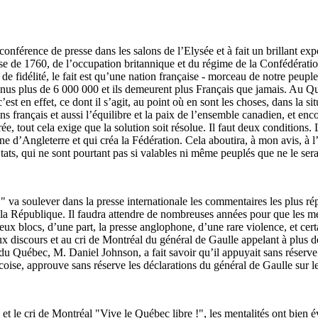
nférence de presse dans les salons de l’Elysée et à fait un brillant ex
se de 1760, de l’occupation britannique et du régime de la Confédératio
et de fidélité, le fait est qu’une nation française - morceau de notre peu
venus plus de 6 000 000 et ils demeurent plus Français que jamais. Au Q
est en effet, ce dont il s’agit, au point où en sont les choses, dans la si
français et aussi l’équilibre et la paix de l’ensemble canadien, et enc
ée, tout cela exige que la solution soit résolue. Il faut deux condition
reine d’Angleterre et qui créa la Fédération. Cela aboutira, à mon avis,
ats, qui ne sont pourtant pas si valables ni même peuplés que ne le serai
 va soulever dans la presse internationale les commentaires les plus répr
la République. Il faudra attendre de nombreuses années pour que les médi
 deux blocs, d’une part, la presse anglophone, d’une rare violence, et c
aux discours et au cri de Montréal du général de Gaulle appelant à plus 
 du Québec, M. Daniel Johnson, a fait savoir qu’il appuyait sans réserve
oise, approuve sans réserve les déclarations du général de Gaulle sur 
le cri de Montréal "Vive le Québec libre !", les mentalités ont bien évo