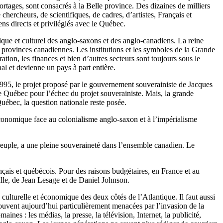
ortages, sont consacrés à la Belle province. Des dizaines de milliers
hercheurs, de scientifiques, de cadres, d’artistes, Français et
ns directs et privilégiés avec le Québec.
que et culturel des anglo-saxons et des anglo-canadiens. La reine
 provinces canadiennes. Les institutions et les symboles de la Grande
ation, les finances et bien d’autres secteurs sont toujours sous le
l et devienne un pays à part entière.
995, le projet proposé par le gouvernement souverainiste de Jacques
le Québec pour l’échec du projet souverainiste. Mais, la grande
uébec, la question nationale reste posée.
 économique face au colonialisme anglo-saxon et à l’impérialisme
e peuple, a une pleine souveraineté dans l’ensemble canadien. Le
çais et québécois. Pour des raisons budgétaires, en France et au
lle, de Jean Lesage et de Daniel Johnson.
 culturelle et économique des deux côtés de l’Atlantique. Il faut aussi
rouvent aujourd’hui particulièrement menacées par l’invasion de la
s : les médias, la presse, la télévision, Internet, la publicité,