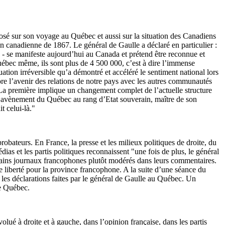
posé sur son voyage au Québec et aussi sur la situation des Canadiens
n canadienne de 1867. Le général de Gaulle a déclaré en particulier :
ple - se manifeste aujourd’hui au Canada et prétend être reconnue et
uébec même, ils sont plus de 4 500 000, c’est à dire l’immense
tuation irréversible qu’a démontré et accéléré le sentiment national lors
ore l’avenir des relations de notre pays avec les autres communautés
s. La première implique un changement complet de l’actuelle structure
 à l’avènement du Québec au rang d’Etat souverain, maître de son
t celui-là."
obateurs. En France, la presse et les milieux politiques de droite, du
as et les partis politiques reconnaissent "une fois de plus, le général
ertains journaux francophones plutôt modérés dans leurs commentaires.
de liberté pour la province francophone. A la suite d’une séance du
 les déclarations faites par le général de Gaulle au Québec. Un
le Québec.
lué à droite et à gauche, dans l’opinion française, dans les partis