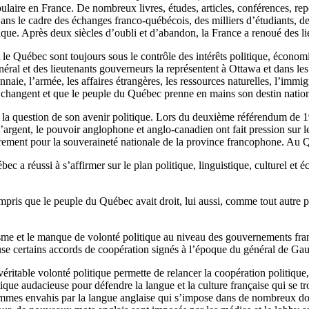
ulaire en France. De nombreux livres, études, articles, conférences, rep
s le cadre des échanges franco-québécois, des milliers d’étudiants, de c
ique. Après deux siècles d’oubli et d’abandon, la France a renoué des lie
le Québec sont toujours sous le contrôle des intérêts politique, économi
ral et des lieutenants gouverneurs la représentent à Ottawa et dans les
aie, l’armée, les affaires étrangères, les ressources naturelles, l’immigr
 changent et que le peuple du Québec prenne en mains son destin nationa
 la question de son avenir politique. Lors du deuxième référendum de 1
l’argent, le pouvoir anglophone et anglo-canadien ont fait pression sur 
rement pour la souveraineté nationale de la province francophone. Au Q
ec a réussi à s’affirmer sur le plan politique, linguistique, culturel et
 compris que le peuple du Québec avait droit, lui aussi, comme tout autr
sme et le manque de volonté politique au niveau des gouvernements fran
use certains accords de coopération signés à l’époque du général de Gau
éritable volonté politique permette de relancer la coopération politique,
ique audacieuse pour défendre la langue et la culture française qui se t
mes envahis par la langue anglaise qui s’impose dans de nombreux domaine