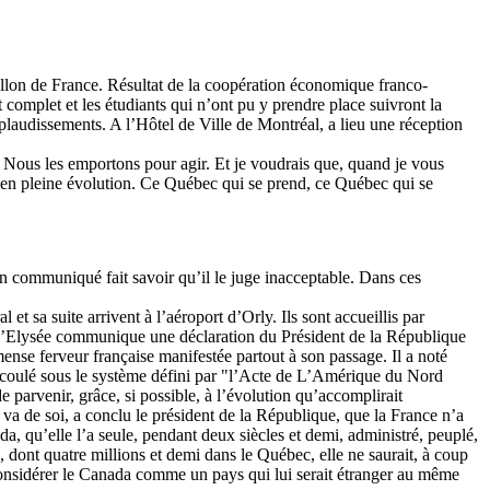
avillon de France. Résultat de la coopération économique franco-
t complet et les étudiants qui n’ont pu y prendre place suivront la
applaudissements. A l’Hôtel de Ville de Montréal, a lieu une réception
s. Nous les emportons pour agir. Et je voudrais que, quand je vous
 en pleine évolution. Ce Québec qui se prend, ce Québec qui se
 communiqué fait savoir qu’il le juge inacceptable. Dans ces
t sa suite arrivent à l’aéroport d’Orly. Ils sont accueillis par
, l’Elysée communique une déclaration du Président de la République
se ferveur française manifestée partout à son passage. Il a noté
 écoulé sous le système défini par "l’Acte de L’Amérique du Nord
de parvenir, grâce, si possible, à l’évolution qu’accomplirait
 va de soi, a conclu le président de la République, que la France n’a
da, qu’elle l’a seule, pendant deux siècles et demi, administré, peuplé,
 dont quatre millions et demi dans le Québec, elle ne saurait, à coup
i considérer le Canada comme un pays qui lui serait étranger au même