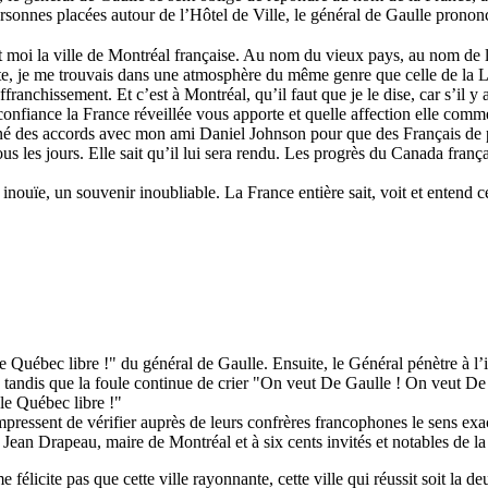
onnes placées autour de l’Hôtel de Ville, le général de Gaulle prononce
oi la ville de Montréal française. Au nom du vieux pays, au nom de la
oute, je me trouvais dans une atmosphère du même genre que celle de la L
ranchissement. Et c’est à Montréal, qu’il faut que je le dise, car s’il y
e confiance la France réveillée vous apporte et quelle affection elle com
né des accords avec mon ami Daniel Johnson pour que des Français de pa
us les jours. Elle sait qu’il lui sera rendu. Les progrès du Canada frança
 inouïe, un souvenir inoubliable. La France entière sait, voit et entend c
e Québec libre !" du général de Gaulle. Ensuite, le Général pénètre à l
tandis que la foule continue de crier "On veut De Gaulle ! On veut De
 le Québec libre !"
empressent de vérifier auprès de leurs confrères francophones le sens exa
 Jean Drapeau, maire de Montréal et à six cents invités et notables de la 
élicite pas que cette ville rayonnante, cette ville qui réussit soit la de