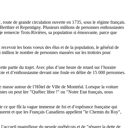
 route de grande circulation ouverte en 1735, sous le régime français.
, Berthier et Repentigny. Plusieurs millions de personnes enthousiastes
, je remercie Trois-Rivières, sa population si émouvante, parce que
 recevoir les bons voeux des élus et de la population, le général de
 million le nombre de personnes massées sur les trottoirs pour
tte partie du trajet. Avec plus d’une heure de retard sur l’horaire
 joie et d’enthousiasme devant une foule en délire de 15 000 personnes.
e masse autour de l’Hôtel de Ville de Montréal. Lorsque la voiture
stes on peut lire "Québec libre !" ou "Notre Etat français, nous
de ce que fût la vague immense de foi et d’espérance française qui
Laurent et que les Français Canadiens appellent "le Chemin du Roy",
 l’accueil magnifique du peuple québécois et de "réparer la dette de