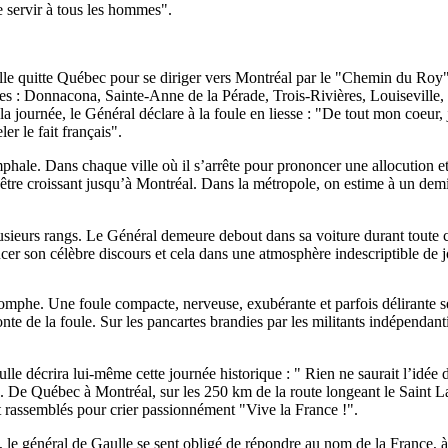
e servir à tous les hommes".
le quitte Québec pour se diriger vers Montréal par le "Chemin du Roy",
rsées : Donnacona, Sainte-Anne de la Pérade, Trois-Rivières, Louiseville
la journée, le Général déclare à la foule en liesse : "De tout mon coeur
r le fait français".
phale. Dans chaque ville où il s’arrête pour prononcer une allocution et
être croissant jusqu’à Montréal. Dans la métropole, on estime à un demi
lusieurs rangs. Le Général demeure debout dans sa voiture durant toute ce
ncer son célèbre discours et cela dans une atmosphère indescriptible de
riomphe. Une foule compacte, nerveuse, exubérante et parfois délirante s
te de la foule. Sur les pancartes brandies par les militants indépendanti
e décrira lui-même cette journée historique : " Rien ne saurait l’idée 
e. De Québec à Montréal, sur les 250 km de la route longeant le Saint 
t rassemblés pour crier passionnément "Vive la France !".
 le général de Gaulle se sent obligé de répondre au nom de la France, à