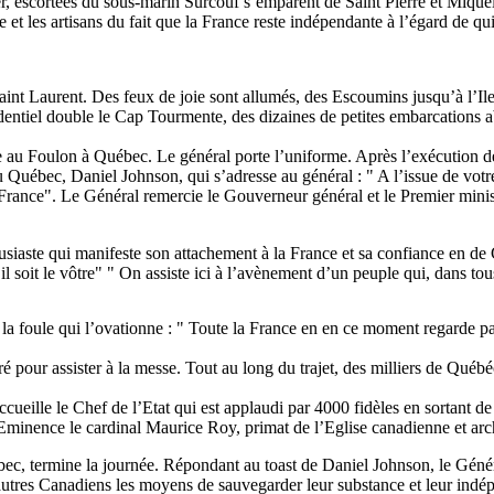
 escortées du sous-marin Surcouf s’emparent de Saint Pierre et Miquelo
e et les artisans du fait que la France reste indépendante à l’égard de q
 Saint Laurent. Des feux de joie sont allumés, des Escoumins jusqu’à l’
identiel double le Cap Tourmente, des dizaines de petites embarcations
se au Foulon à Québec. Le général porte l’uniforme. Après l’exécution d
e du Québec, Daniel Johnson, qui s’adresse au général : " A l’issue de v
le-France". Le Général remercie le Gouverneur général et le Premier minis
siaste qui manifeste son attachement à la France et sa confiance en de Ga
’il soit le vôtre" " On assiste ici à l’avènement d’un peuple qui, dans t
 la foule qui l’ovationne : " Toute la France en en ce moment regarde par
r assister à la messe. Tout au long du trajet, des milliers de Québécoi
ueille le Chef de l’Etat qui est applaudi par 4000 fidèles en sortant de 
n Eminence le cardinal Maurice Roy, primat de l’Eglise canadienne et a
ec, termine la journée. Répondant au toast de Daniel Johnson, le Général
tres Canadiens les moyens de sauvegarder leur substance et leur indépen