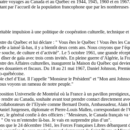
 quatre voyages au Canada et au Québec en 1944, 1945, 1960 et en 1967.
tant par l’accueil de la population francophone que par les nombreuses a
itable impulsion à une politique de coopération culturelle, technique et 
tre du Québec et lui déclare : " Vous êtes le Québec ! Vous êtes les Can
’elle a laissé là-bas, il y a bientôt deux cents ans. Nous croyons que l’é
de souche, de culture et d’activité". Le 5 octobre 1961, une grande réce
îner de gala avec trois cents invités. En pleine guerre d’Algérie, la F
re des Affaires culturelles, inaugurent la Maison du Québec qui deviend
es douaniers et fiscaux. Du 18 au 21 mai 1967, Daniel Johnson, Premier 
co-québécoise.
chef d’Etat. Il l’appelle "Monsieur le Président" et "Mon ami Johnson" 
, nous voyons un rameau de notre peuple."
Exposition Universelle de Montréal où la France à un pavillon prestigie
se rendre au Canada, souhaite avant tout prendre contact directement a
collaborateurs de l’Elysée comme Bernard Dorin, Ambassadeur, Alain Pe
Daniel Jurgensen, diplomate et Pierre-Louis Mallen, correspondant de l’
, le général confie à des officiers : "Messieurs, le Canada français va vi
i " On va m’entendre là-bas. Je vais en surprendre plus d’un".
elons que le 24 décembre 1941, les Forces Françaises Libres débarquent da