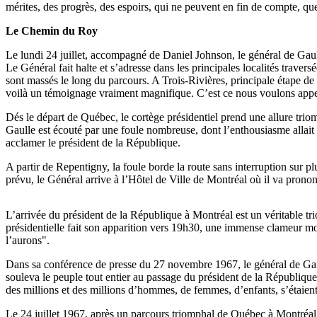
mérites, des progrès, des espoirs, qui ne peuvent en fin de compte, qu
Le Chemin du Roy
Le lundi 24 juillet, accompagné de Daniel Johnson, le général de Gaul
Le Général fait halte et s’adresse dans les principales localités trave
sont massés le long du parcours. A Trois-Rivières, principale étape de 
voilà un témoignage vraiment magnifique. C’est ce nous voulons appele
Dés le départ de Québec, le cortège présidentiel prend une allure triom
Gaulle est écouté par une foule nombreuse, dont l’enthousiasme allait 
acclamer le président de la République.
A partir de Repentigny, la foule borde la route sans interruption sur p
prévu, le Général arrive à l’Hôtel de Ville de Montréal où il va prono
L’arrivée du président de la République à Montréal est un véritable t
présidentielle fait son apparition vers 19h30, une immense clameur mon
l’aurons".
Dans sa conférence de presse du 27 novembre 1967, le général de Gaull
souleva le peuple tout entier au passage du président de la Républiqu
des millions et des millions d’hommes, de femmes, d’enfants, s’étaien
Le 24 juillet 1967, après un parcours triomphal de Québec à Montréal,