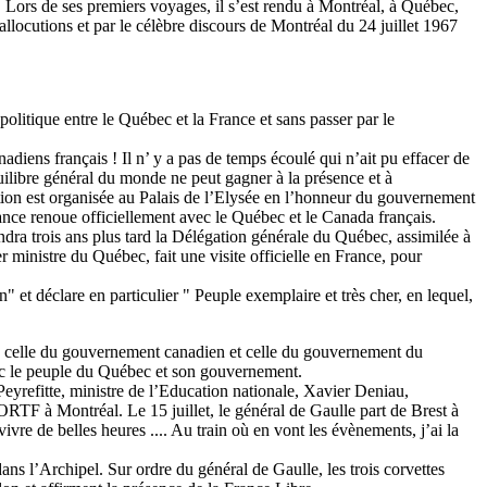
 Lors de ses premiers voyages, il s’est rendu à Montréal, à Québec,
llocutions et par le célèbre discours de Montréal du 24 juillet 1967
politique entre le Québec et la France et sans passer par le
adiens français ! Il n’ y a pas de temps écoulé qui n’ait pu effacer de
quilibre général du monde ne peut gagner à la présence et à
ption est organisée au Palais de l’Elysée en l’honneur du gouvernement
rance renoue officiellement avec le Québec et le Canada français.
ra trois ans plus tard la Délégation générale du Québec, assimilée à
ministre du Québec, fait une visite officielle en France, pour
et déclare en particulier " Peuple exemplaire et très cher, en lequel,
ux, celle du gouvernement canadien et celle du gouvernement du
vec le peuple du Québec et son gouvernement.
yrefitte, ministre de l’Education nationale, Xavier Deniau,
ORTF à Montréal. Le 15 juillet, le général de Gaulle part de Brest à
vre de belles heures .... Au train où en vont les évènements, j’ai la
ns l’Archipel. Sur ordre du général de Gaulle, les trois corvettes