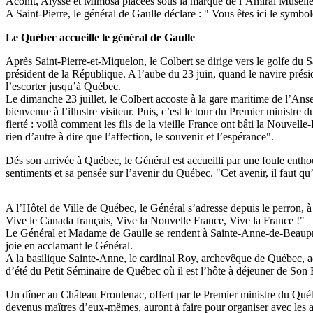
Aconit, Alysse et Mimosa placées sous la marque de l’Amiral Muselier,
A Saint-Pierre, le général de Gaulle déclare : " Vous êtes ici le symbol
Le Québec accueille le général de Gaulle
Après Saint-Pierre-et-Miquelon, le Colbert se dirige vers le golfe du
président de la République. A l’aube du 23 juin, quand le navire prés
l’escorter jusqu’à Québec.
Le dimanche 23 juillet, le Colbert accoste à la gare maritime de l’An
bienvenue à l’illustre visiteur. Puis, c’est le tour du Premier ministr
fierté : voilà comment les fils de la vieille France ont bâti la Nouvel
rien d’autre à dire que l’affection, le souvenir et l’espérance".
Dés son arrivée à Québec, le Général est accueilli par une foule enthou
sentiments et sa pensée sur l’avenir du Québec. "Cet avenir, il faut qu
A l’Hôtel de Ville de Québec, le Général s’adresse depuis le perron, à
Vive le Canada français, Vive la Nouvelle France, Vive la France !"
Le Général et Madame de Gaulle se rendent à Sainte-Anne-de-Beaupré pou
joie en acclamant le Général.
A la basilique Sainte-Anne, le cardinal Roy, archevêque de Québec, acc
d’été du Petit Séminaire de Québec où il est l’hôte à déjeuner de So
Un dîner au Château Frontenac, offert par le Premier ministre du Québ
devenus maîtres d’eux-mêmes, auront à faire pour organiser avec les au