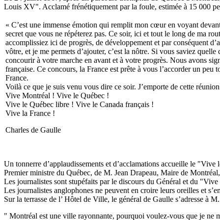
Louis XV". Acclamé frénétiquement par la foule, estimée à 15 000 pers
« C’est une immense émotion qui remplit mon cœur en voyant devant m
secret que vous ne répéterez pas. Ce soir, ici et tout le long de ma r
accomplissiez ici de progrès, de développement et par conséquent d’aff
vôtre, et je me permets d’ajouter, c’est la nôtre. Si vous saviez quell
concourir à votre marche en avant et à votre progrès. Nous avons sig
française. Ce concours, la France est prête à vous l’accorder un peu to
France.
Voilà ce que je suis venu vous dire ce soir. J’emporte de cette réunion
Vive Montréal ! Vive le Québec !
Vive le Québec libre ! Vive le Canada français !
Vive la France !
Charles de Gaulle
Un tonnerre d’applaudissements et d’acclamations accueille le "Vive l
Premier ministre du Québec, de M. Jean Drapeau, Maire de Montréal, 
Les journalistes sont stupéfaits par le discours du Général et du "Vive
Les journalistes anglophones ne peuvent en croire leurs oreilles et s’
Sur la terrasse de l’ Hôtel de Ville, le général de Gaulle s’adresse à M.
" Montréal est une ville rayonnante, pourquoi voulez-vous que je ne me f