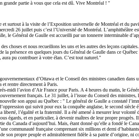
en grande partie à vous que cela est dû. Vive Montréal ! "
se et surtout à la visite de l’Exposition universelle de Montréal et du p
ercredi 26 juillet puis c’est l’Université de Montréal. L’amphithéâtre es
salle, le Général de Gaulle est accueilli par un tonnerre interminable d’
des choses et nous recueillons les uns et les autres des leçons capitale
 de la présence en quelques jours du Général de Gaulle dans ce Québec
ura pu contribuer à votre élan. C’est tout naturel."
gouvernementaux d’Ottawa et le Conseil des ministres canadien dans un
et rentre directement à Paris.
s-midi l’avion d’Air France pour Paris. A 4 heures du matin, le Général e
uvernement français. Le 31 juillet, à l’issue du Conseil des ministres
uvelle son appui au Québec : " Le général de Gaulle a constaté l’immen
d’oppression qui suivit pour eux la conquête anglaise, le second siècle
 liberté, l’égalité et la fraternité. Il a été amené à mesurer leur volonté 
 égards, et en particulier, à devenir maîtres de leur propre progrès. Il
partie du Canada d’aujourd’hui. Mais, étant donné qu’elle a fondé le Cana
é d’une communauté française comprenant six millions et demi d’habitants,
ue de son propre peuple et admirablement fidèle à sa patrie d’origine, n