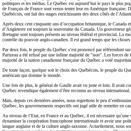
politiques et les médias. Le Québec est aujourd’hui le pays le plus pop
de Français de France sont venus tenter leur en Amérique française. Dan
Québécois, ont fait des stages enrichissants des deux côtés de l’Atlant
Après deux cent cinquante ans d’occupation britannique, le Canada et 
d’Angleterre est toujours la souveraine du Canada. Un gouverneur géné
Bretagne sont toujours présents au niveau fédéral et provincial. La monn
contrôle du pouvoir anglo-canadien. Il est grand temps que les choses
Par deux fois, le peuple du Québec s’est prononcé par référendum sur
Parizeau a été refusé par une infime majorité de "non". Les forces de 
majorité de la nation canadienne française du Québec a voté majoritai
De toute façon, quelque soit le choix des Québécois, le peuple du Québ
américain qui domine le monde.
Une fois de plus, le général de Gaulle avait vu juste et loin. Il avait
Québec revendique également d’être reconnu au niveau international.
Mais, depuis ces dernières années, nous regrettons le peu d’enthousia
Québec, les gouvernements respectifs ont jugé utile de remettre en ca
Au niveau de l’Etat, en France et au Québec, il est nécessaire qu’une v
dynamiser la coopération francophone internationale et avoir une polit
langue anglaise et de la culture anglo-saxonne. Actuellement, nous som