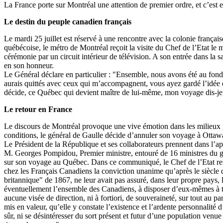
La France porte sur Montréal une attention de premier ordre, et c’est 
Le destin du peuple canadien français
Le mardi 25 juillet est réservé à une rencontre avec la colonie françai
québécoise, le métro de Montréal reçoit la visite du Chef de l’Etat le m
cérémonie par un circuit intérieur de télévision. A son entrée dans la 
en son honneur.
Le Général déclare en particulier : "Ensemble, nous avons été au fond 
aurais quittés avec ceux qui m’accompagnent, vous ayez gardé l’idée
décide, ce Québec qui devient maître de lui-même, mon voyage dis-je, a
Le retour en France
Le discours de Montréal provoque une vive émotion dans les milieux 
conditions, le général de Gaulle décide d’annuler son voyage à Ottawa 
Le Président de la République et ses collaborateurs prennent dans l’apré
M. Georges Pompidou, Premier ministre, entouré de 16 ministres du go
sur son voyage au Québec. Dans ce communiqué, le Chef de l’Etat reno
chez les Français Canadiens la conviction unanime qu’après le siècle 
britannique" de 1867, ne leur avait pas assuré, dans leur propre pays, la
éventuellement l’ensemble des Canadiens, à disposer d’eux-mêmes à tous
aucune visée de direction, ni à fortiori, de souveraineté, sur tout au 
mis en valeur, qu’elle y constate l’existence et l’ardente personnalit
sûr, ni se désintéresser du sort présent et futur d’une population ven