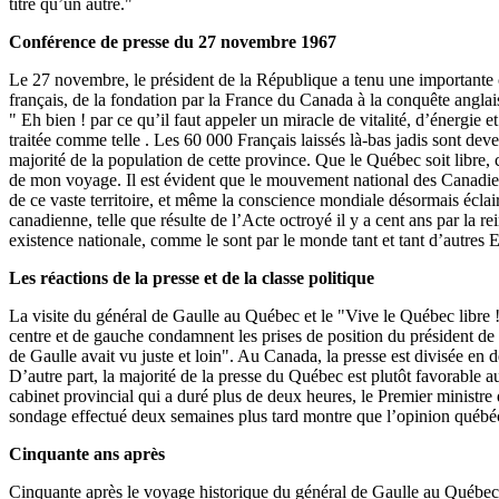
titre qu’un autre."
Conférence de presse du 27 novembre 1967
Le 27 novembre, le président de la République a tenu une importante co
français, de la fondation par la France du Canada à la conquête anglai
" Eh bien ! par ce qu’il faut appeler un miracle de vitalité, d’énergie 
traitée comme telle . Les 60 000 Français laissés là-bas jadis sont de
majorité de la population de cette province. Que le Québec soit libre, c’
de mon voyage. Il est évident que le mouvement national des Canadiens 
de ce vaste territoire, et même la conscience mondiale désormais éclair
canadienne, telle que résulte de l’Acte octroyé il y a cent ans par la 
existence nationale, comme le sont par le monde tant et tant d’autres Et
Les réactions de la presse et de la classe politique
La visite du général de Gaulle au Québec et le "Vive le Québec libre !"
centre et de gauche condamnent les prises de position du président de 
de Gaulle avait vu juste et loin". Au Canada, la presse est divisée en
D’autre part, la majorité de la presse du Québec est plutôt favorable 
cabinet provincial qui a duré plus de deux heures, le Premier ministre
sondage effectué deux semaines plus tard montre que l’opinion québéc
Cinquante ans après
Cinquante après le voyage historique du général de Gaulle au Québec et 