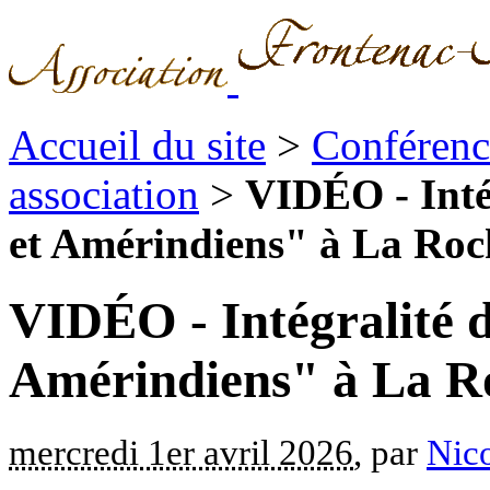
Accueil du site
>
Conférence
association
>
VIDÉO - Inté
et Amérindiens" à La Roc
VIDÉO - Intégralité d
Amérindiens" à La Ro
mercredi 1er avril 2026
, par
Nico