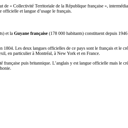
atut de « Collectivité Territoriale de la République française », inter
e officielle et langue d’usage le français.
s) et la
Guyane française
(178 000 habitants) constituent depuis 19
n 1804. Les deux langues officielles de ce pays sont le français et le cr
exil, en particulier à Montréal, à New York et en France.
é française puis britannique. L’anglais y est langue officielle mais le cré
phonie.