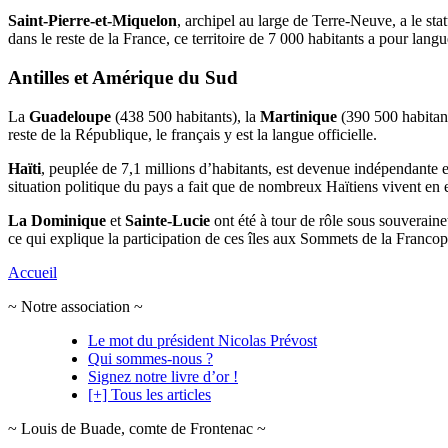
Saint-Pierre-et-Miquelon
, archipel au large de Terre-Neuve, a le st
dans le reste de la France, ce territoire de 7 000 habitants a pour langu
Antilles et Amérique du Sud
La
Guadeloupe
(438 500 habitants), la
Martinique
(390 500 habitant
reste de la République, le français y est la langue officielle.
Haïti
, peuplée de 7,1 millions d’habitants, est devenue indépendante e
situation politique du pays a fait que de nombreux Haïtiens vivent en 
La Dominique
et
Sainte-Lucie
ont été à tour de rôle sous souverainet
ce qui explique la participation de ces îles aux Sommets de la Franco
Accueil
~ Notre association ~
Le mot du président Nicolas Prévost
Qui sommes-nous ?
Signez notre livre d’or !
[+] Tous les articles
~ Louis de Buade, comte de Frontenac ~