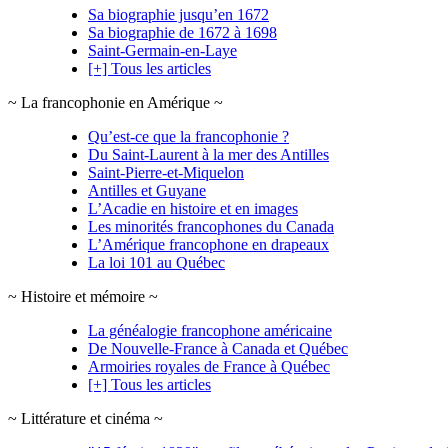
Sa biographie jusqu’en 1672
Sa biographie de 1672 à 1698
Saint-Germain-en-Laye
[+] Tous les articles
~ La francophonie en Amérique ~
Qu’est-ce que la francophonie ?
Du Saint-Laurent à la mer des Antilles
Saint-Pierre-et-Miquelon
Antilles et Guyane
L’Acadie en histoire et en images
Les minorités francophones du Canada
L’Amérique francophone en drapeaux
La loi 101 au Québec
~ Histoire et mémoire ~
La généalogie francophone américaine
De Nouvelle-France à Canada et Québec
Armoiries royales de France à Québec
[+] Tous les articles
~ Littérature et cinéma ~