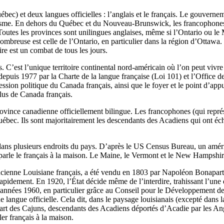
bec) et deux langues officielles : l’anglais et le français. Le gouverne
uisme. En dehors du Québec et du Nouveau-Brunswick, les francophones
 Toutes les provinces sont unilingues anglaises, même si l’Ontario ou le
reuse est celle de l’Ontario, en particulier dans la région d’Ottawa. 
re est un combat de tous les jours.
çais. C’est l’unique territoire continental nord-américain où l’on peut v
gé depuis 1977 par la Charte de la langue française (Loi 101) et l’Offic
ression politique du Canada français, ainsi que le foyer et le point d’ap
plus de Canada français.
rovince canadienne officiellement bilingue. Les francophones (qui représe
 Québec. Ils sont majoritairement les descendants des Acadiens qui ont 
é dans plusieurs endroits du pays. D’après le US Census Bureau, un améri
on parle le français à la maison. Le Maine, le Vermont et le New Hampsh
l’ancienne Louisiane français, a été vendu en 1803 par Napoléon Bonapar
apidement. En 1920, l’État décide même de l’interdire, trahissant l’une 
es années 1960, en particulier grâce au Conseil pour le Développement d
langue officielle. Cela dit, dans le paysage louisianais (excepté dans 
part des Cajuns, descendants des Acadiens déportés d’Acadie par les Ang
er français à la maison.