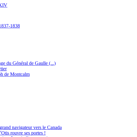
 XIV
e 1837-1838
e du Général de Gaulle (...)
tier
eph de Montcalm
 grand navigateur vers le Canada
Otis rouvre ses portes !