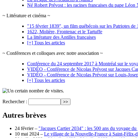
Né Robert Prévost : les racines françaises du pape Léon
~ Littérature et cinéma ~
"15 février 1839", un film québécois sur les Patriotes d
1622, Molière, Frontenac et le Tartuffe
La littérature des Antilles françaises
[+] Tous les articles
~ Conférences et colloques avec notre association ~
Conférence du 24 septembre 2017 à Montréal sur le voyag
VIDÉO - Conférence de Nicolas Prévost sur Jacques Car
VIDÉO - Conférence de Nicolas Prévost sur Louis-Jos
[+] Tous les articles
visites.
Rechercher :
Autres brèves
24 février –
"Jacques Cartier 2034" : les 500 ans du voyage du
10 mai 2024 –
Le village de la Nouvelle-France à Saint-Félix-d’