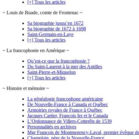
[+] Tous les articles
~ Louis de Buade, comte de Frontenac ~
Sa biographie jusqu’en 1672
Sa biographie de 1672 à 1698
Saint-Germain-en-Laye
[+] Tous les articles
~ La francophonie en Amérique ~
Qu’est-ce que la francophonie ?
Du Saint-Laurent à la mer des Antilles
Saint-Pierre-et-Miquelon
[+] Tous les articles
~ Histoire et mémoire ~
La généalogie francophone américaine
De Nouvelle-France à Canada et Québec
Armoiries royales de France à Québec
Jacques Cartier, François Ier et le Canada
L’Ordonnance de Villers-Cotterêts de 1539
Personnalités en archives
Mgr François de Montmorency-Laval, premier évêque d
Champlain, père de la Nouvelle-France