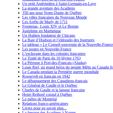
Un petit Amérindien à Saint-Germain-en-Laye
La grande aventure des Acadiens
350 ans pour Notre-Dame de Québec
Les villes françaises du Nouveau Monde
Les Arrêts de Marly de 1711
Frontenac, Louis XIV et Le Bernin
Joséphine en Martinique
Un Haïtien fondateur de Chicago
La Baie d’Hudson et l’eldorado des fourrures
Le tableau « Le Conseil souverain de la Nouvelle-France
Les postes en Nouvelle-France
L’esclavage dans les colonies françaises
Le Traité de Paris du 10 février 1763
La Pérouse à Port-des-Français (Alaska)
Louis Riel, un grand héros du peuple Métis au Canada fr
Le Canada pendant la Première guerre mondiale
Roosevelt en français en 1942
Le débarquement des Canadiens-français
Le Général de Gaulle et le Québec
Charles de Gaulle et la langue française
Henri Rethoré consul à Québec
Le métro de Montréal
Relations franco-américaines
Livres pour en savoir plus...
La fresque des Acadiens à Nantes