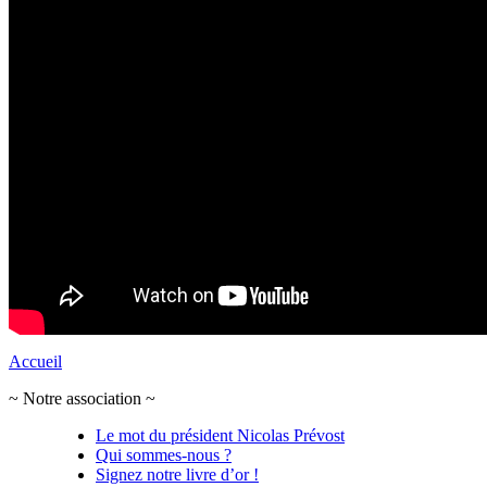
Accueil
~ Notre association ~
Le mot du président Nicolas Prévost
Qui sommes-nous ?
Signez notre livre d’or !